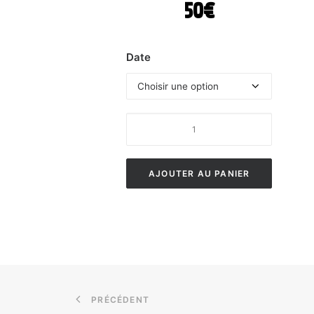
50€
Date
quantité
de
Initiation
AJOUTER AU PANIER
PRÉCÉDENT